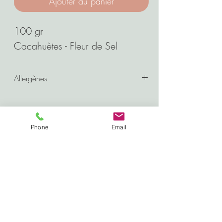
Ajouter au panier
100 gr
Cacahuètes - Fleur de Sel
Allergènes
Fruits à coque
Phone
Email
9/11 Chemin de la Petite Perrière
49130 LES PONTS DE CÉ