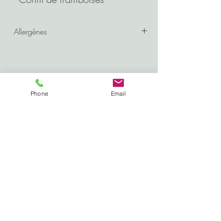
Allergènes
Gluten - Oeuf - Lait
Phone
Email
9/11 Chemin de la Petite Perrière
49130 LES PONTS DE CÉ
Contact
07.89.58.14.38
jeannetteetmariusangers@gmail.com