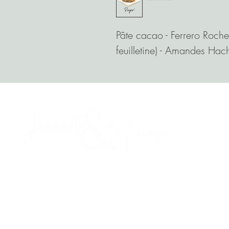
Pâte cacao - Ferrero Rocher
feuilletine) - Amandes Hac
9/11 Chemin de la Petite Perrière
49130 LES PONTS DE CÉ