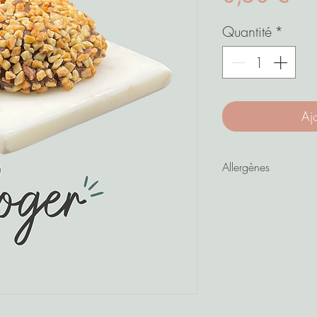
Quantité
*
Aj
Allergènes
Gluten - Oeuf - Lait 