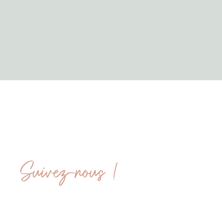
Contact
07.89.58.14.38
jeannetteetmariusangers@gmail.com
Suivez-nous !